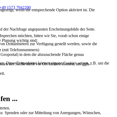
e +49 1573 7942290
ezeigt, wenn die entsprechende Option aktiviert ist. Die
d der Nachfrage angepassten Erscheinungsbilds der Seite.
sprechen möchten, bitten wir Sie, vorab schon einige
e Planung wichtig sind:
on Drittanbietern zur Verfügung gestellt werden, sowie die
er (mit Telefonnummern)
 Geoportal) in dem die abzusuchende Fläche genau
den. Diese Drittanbieter können eigene Cookies setzen, z.B. um die
enden der Suche nicht vor Ort bleiben können, um ggfs.
it.
en ...
treten.
zu Spenden oder zur Mitteilung von Anregungen, Wünschen,