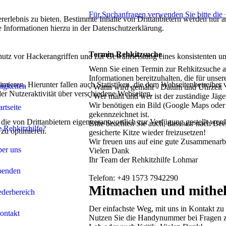
Für Suchanfragen verwenden Sie bitte di
lebnis zu bieten. Bestimmte Inhalte von Drittanbietern werden nur ang
e Informationen hierzu in der Datenschutzerklärung.
Termin Rehkitzsuche
utz vor Hackerangriffen und zur Gewährleistung eines konsistenten un
Wenn Sie einen Termin zur Rehkitzsuche ab
Informationen bereitzuhalten, die für unser
ieren. Hierunter fallen auch Statistiken, die dem Webseitenbetreiber v
igkeiten
- Wann wird gemäht - Datum und Uhrzeit
r Nutzeraktivität über verschiedene Webseiten.
- Wer mäht und wer ist der zuständige Jäg
Wir benötigen ein Bild (Google Maps oder
artseite
gekennzeichnet ist.
 die von Drittanbietern eigenverantwortlich zur Verfügung gestellt wer
Bitte beachten Sie auch, dass wir nach Be
e Rehkitzhilfe?
 zu optimieren.
gesicherte Kitze wieder freizusetzen!
Wir freuen uns auf eine gute Zusammenarbe
er uns
Vielen Dank
Ihr Team der Rehkitzhilfe Lohmar
penden
Telefon: +49 1573 7942290
Mitmachen und mithelf
ederbereich
Der einfachste Weg, mit uns in Kontakt zu 
ontakt
Nutzen Sie die Handynummer bei Fragen 