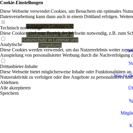
Cookie-Einstellungen
Diese Webseite verwendet Cookies, um Besuchern ein optimales Nutzerer
Datenverarbeitung kann dann auch in einem Drittland erfolgen. Weiter
Rehkitzhilfe Lohmar e.V.
Technisch notwendige
Diese Cookies sind zum Betrieb der Webseite notwendig, z.B. zum Sch
Ehrenamtlicher Tier- &
Naturschutz in Lohmar und
Analytische
Umgebung
Diese Cookies werden verwendet, um das Nutzererlebnis weiter zu optim
Neu
Ausspielung von personalisierter Werbung durch die Nachverfolgung de
St
Drittanbieter-Inhalte
Diese Webseite bietet möglicherweise Inhalte oder Funktionalitäten an,
Was ist di
Nutzeraktivität zu verfolgen oder ihre Angebote zu personalisieren und
Ablehnen
Alle akzeptieren
Üb
Speichern
S
Mitgli
K